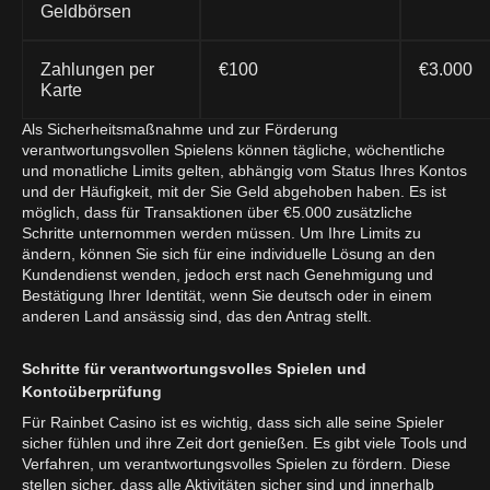
Geldbörsen
Zahlungen per
€100
€3.000
Karte
Als Sicherheitsmaßnahme und zur Förderung
verantwortungsvollen Spielens können tägliche, wöchentliche
und monatliche Limits gelten, abhängig vom Status Ihres Kontos
und der Häufigkeit, mit der Sie Geld abgehoben haben. Es ist
möglich, dass für Transaktionen über €5.000 zusätzliche
Schritte unternommen werden müssen. Um Ihre Limits zu
ändern, können Sie sich für eine individuelle Lösung an den
Kundendienst wenden, jedoch erst nach Genehmigung und
Bestätigung Ihrer Identität, wenn Sie deutsch oder in einem
anderen Land ansässig sind, das den Antrag stellt.
Schritte für verantwortungsvolles Spielen und
Kontoüberprüfung
Für Rainbet Casino ist es wichtig, dass sich alle seine Spieler
sicher fühlen und ihre Zeit dort genießen. Es gibt viele Tools und
Verfahren, um verantwortungsvolles Spielen zu fördern. Diese
stellen sicher, dass alle Aktivitäten sicher sind und innerhalb