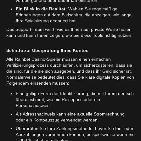
vorübergehend oder dauerhaft einstellen.
Ein Blick in die Realität:
Wählen Sie regelmäßige
Erinnerungen auf dem Bildschirm, die anzeigen, wie lange
Ihre Spielsitzung gedauert hat.
Das Support-Team weiß, wie es Ihnen auf private Weise helfen
kann und kann Ihnen zeigen, wie Sie diese Tools richtig nutzen.
Schritte zur Überprüfung Ihres Kontos
Alle Rainbet Casino-Spieler müssen einen einfachen
Verifizierungsprozess durchlaufen, um sicherzustellen, dass sie
die sind, für die sie sich ausgeben, und dass ihr Geld sicher ist.
Normalerweise bedeutet dies, dass Sie klare digitale Kopien von
Folgendem einsenden müssen:
Eine gültige Form der Identifizierung, die mit Ihrem deutsch
übereinstimmt, wie ein Reisepass oder ein
Personalausweis
Als Adressnachweis kann eine aktuelle Stromrechnung
oder ein Kontoauszug verwendet werden.
Überprüfen Sie Ihre Zahlungsmethode, bevor Sie Ein- oder
Auszahlungen vornehmen können, beispielsweise wenn Sie
1.000 $ abheben möchten.