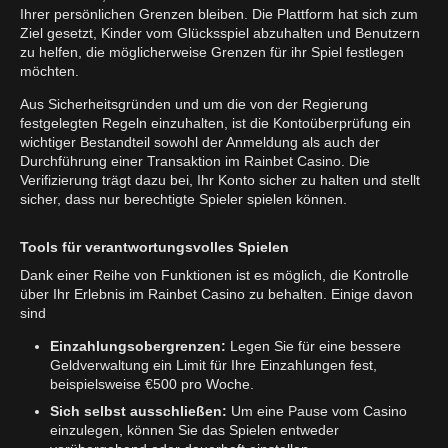
Ihrer persönlichen Grenzen bleiben. Die Plattform hat sich zum
Ziel gesetzt, Kinder vom Glücksspiel abzuhalten und Benutzern
zu helfen, die möglicherweise Grenzen für ihr Spiel festlegen
möchten.
Aus Sicherheitsgründen und um die von der Regierung
festgelegten Regeln einzuhalten, ist die Kontoüberprüfung ein
wichtiger Bestandteil sowohl der Anmeldung als auch der
Durchführung einer Transaktion im Rainbet Casino. Die
Verifizierung trägt dazu bei, Ihr Konto sicher zu halten und stellt
sicher, dass nur berechtigte Spieler spielen können.
Tools für verantwortungsvolles Spielen
Dank einer Reihe von Funktionen ist es möglich, die Kontrolle
über Ihr Erlebnis im Rainbet Casino zu behalten. Einige davon
sind
Einzahlungsobergrenzen:
Legen Sie für eine bessere
Geldverwaltung ein Limit für Ihre Einzahlungen fest,
beispielsweise €500 pro Woche.
Sich selbst ausschließen:
Um eine Pause vom Casino
einzulegen, können Sie das Spielen entweder