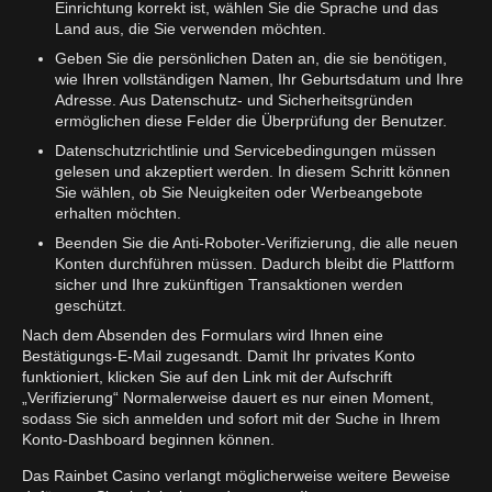
Einrichtung korrekt ist, wählen Sie die Sprache und das
Land aus, die Sie verwenden möchten.
Geben Sie die persönlichen Daten an, die sie benötigen,
wie Ihren vollständigen Namen, Ihr Geburtsdatum und Ihre
Adresse. Aus Datenschutz- und Sicherheitsgründen
ermöglichen diese Felder die Überprüfung der Benutzer.
Datenschutzrichtlinie und Servicebedingungen müssen
gelesen und akzeptiert werden. In diesem Schritt können
Sie wählen, ob Sie Neuigkeiten oder Werbeangebote
erhalten möchten.
Beenden Sie die Anti-Roboter-Verifizierung, die alle neuen
Konten durchführen müssen. Dadurch bleibt die Plattform
sicher und Ihre zukünftigen Transaktionen werden
geschützt.
Nach dem Absenden des Formulars wird Ihnen eine
Bestätigungs-E-Mail zugesandt. Damit Ihr privates Konto
funktioniert, klicken Sie auf den Link mit der Aufschrift
„Verifizierung“ Normalerweise dauert es nur einen Moment,
sodass Sie sich anmelden und sofort mit der Suche in Ihrem
Konto-Dashboard beginnen können.
Das Rainbet Casino verlangt möglicherweise weitere Beweise