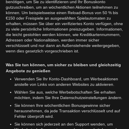
benötigen, um Sie zu identifizieren und Ihr Bonuskonto
gutzuschreiben, um an wöchentlichen Aktionen teilnehmen zu
können. Um beispielsweise einen Reload-Bonus von 50 % bis
€150 oder Freispiele an ausgewählten Spielautomaten zu
erhalten, müssen Sie über ein verifiziertes Konto verfügen, ohne
zu viele persönliche Informationen preiszugeben. Informationen,
die leicht gestohlen werden können, wie Kreditkartennummern,
Adressen oder Nationalitäten, werden immer sicher
verschlüsselt und nur dann an Außenstehende weitergegeben,
wenn dies gesetzlich vorgeschrieben ist.
Was Sie tun können, um sicher zu bleiben und gleichzeitig
Angebote zu genießen
Verwenden Sie Ihr Konto-Dashboard, um Werbeaktionen
anstelle von Links von anderen Websites zu aktivieren.
Wählen Sie aus, welche Werbebotschaften Sie erhalten
möchten, indem Sie Ihre Datenschutzeinstellungen ändern.
Sie können Ihre wöchentlichen Bonusgewinne sicher
herausnehmen, da jede Transaktion verschlüsselt und auf
Fehler überprüft wird.
Sie können sich jederzeit an den Support wenden, um