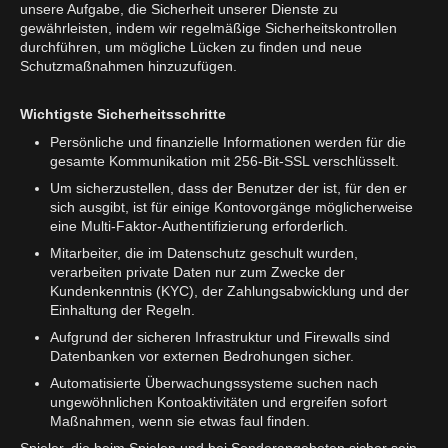
unsere Aufgabe, die Sicherheit unserer Dienste zu
gewährleisten, indem wir regelmäßige Sicherheitskontrollen
durchführen, um mögliche Lücken zu finden und neue
Schutzmaßnahmen hinzuzufügen.
Wichtigste Sicherheitsschritte
Persönliche und finanzielle Informationen werden für die
gesamte Kommunikation mit 256-Bit-SSL verschlüsselt.
Um sicherzustellen, dass der Benutzer der ist, für den er
sich ausgibt, ist für einige Kontovorgänge möglicherweise
eine Multi-Faktor-Authentifizierung erforderlich.
Mitarbeiter, die im Datenschutz geschult wurden,
verarbeiten private Daten nur zum Zwecke der
Kundenkenntnis (KYC), der Zahlungsabwicklung und der
Einhaltung der Regeln.
Aufgrund der sicheren Infrastruktur und Firewalls sind
Datenbanken vor externen Bedrohungen sicher.
Automatisierte Überwachungssysteme suchen nach
ungewöhnlichen Kontoaktivitäten und ergreifen sofort
Maßnahmen, wenn sie etwas faul finden.
Spieler, die beim Spielen und bei Sonderangeboten sicher sein