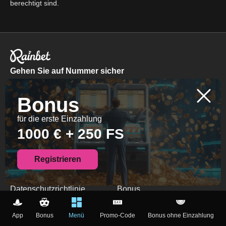
berechtigt sind.
Gehen Sie auf Nummer sicher
Wenn Sie Symptome einer Spielsucht bemerken, suchen Sie
Hilfe bei einem Fachmann. Diese Website richtet sich an
Bonus
Benutzer ab 18 Jahren.
für die erste Einzahlung
1000 € + 250 FS
Nutzungsbedingungen
Top-Seiten
Registrieren
Cookie-richtlinie
App
Datenschutzrichtlinie
Bonus
Allgemeine
Promo-Code
App
Bonus
Menü
Promo-Code
Bonus ohne Einzahlung
Geschäftsbedingungen
Bonus ohne Einzahlung