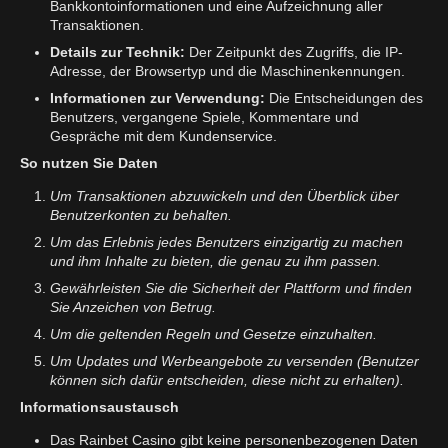
Bankkontoinformationen und eine Aufzeichnung aller
Transaktionen.
Details zur Technik:
Der Zeitpunkt des Zugriffs, die IP-
Adresse, der Browsertyp und die Maschinenkennungen.
Informationen zur Verwendung:
Die Entscheidungen des
Benutzers, vergangene Spiele, Kommentare und
Gespräche mit dem Kundenservice.
So nutzen Sie Daten
Um Transaktionen abzuwickeln und den Überblick über
Benutzerkonten zu behalten.
Um das Erlebnis jedes Benutzers einzigartig zu machen
und ihm Inhalte zu bieten, die genau zu ihm passen.
Gewährleisten Sie die Sicherheit der Plattform und finden
Sie Anzeichen von Betrug.
Um die geltenden Regeln und Gesetze einzuhalten.
Um Updates und Werbeangebote zu versenden (Benutzer
können sich dafür entscheiden, diese nicht zu erhalten).
Informationsaustausch
Das Rainbet Casino gibt keine personenbezogenen Daten