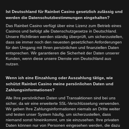
Ist Deutschland für Rainbet Casino gesetzlich zulässig und
werden die Datenschutzbestimmungen eingehalten?
Das Rainbet Casino verfügt über eine Lizenz zum Betrieb eines
Casinos und befolgt alle Datenschutzgesetze in Deutschland.
Unsere Richtlinien werden ständig überprüft, um sicherzustellen,
dass sie immer noch den neuesten gesetzlichen Anforderungen
für den Umgang mit Ihren persönlichen und finanziellen Daten
entsprechen. Wir garantieren die Sicherheit der Daten unserer
Kunden, wenn diese unsere Dienste von Deutschland aus
nutzen.
Wenn ich eine Einzahlung oder Auszahlung tätige, wie
schützt Rainbet Casino meine persönlichen Daten und
Zahlungsinformationen?
Alle Ihre persönlichen Daten und Transaktionen sind bei uns
sicher, da wir eine erweiterte SSL-Verschlüsselung verwenden.
Wir geben Ihre Zahlungsinformationen niemals an Dritte weiter
und testen unser System häufig, um sicherzustellen, dass
niemand sonst hineinkommt, um sie einzusehen. Ihre privaten
Daten können nur von Personen eingesehen werden, die dazu