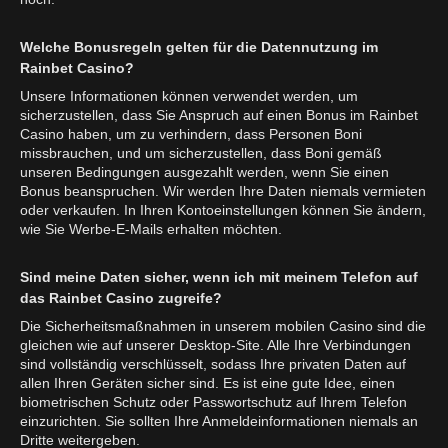
Welche Bonusregeln gelten für die Datennutzung im
Rainbet Casino?
Unsere Informationen können verwendet werden, um
sicherzustellen, dass Sie Anspruch auf einen Bonus im Rainbet
Casino haben, um zu verhindern, dass Personen Boni
missbrauchen, und um sicherzustellen, dass Boni gemäß
unseren Bedingungen ausgezahlt werden, wenn Sie einen
Bonus beanspruchen. Wir werden Ihre Daten niemals vermieten
oder verkaufen. In Ihren Kontoeinstellungen können Sie ändern,
wie Sie Werbe-E-Mails erhalten möchten.
Sind meine Daten sicher, wenn ich mit meinem Telefon auf
das Rainbet Casino zugreife?
Die Sicherheitsmaßnahmen in unserem mobilen Casino sind die
gleichen wie auf unserer Desktop-Site. Alle Ihre Verbindungen
sind vollständig verschlüsselt, sodass Ihre privaten Daten auf
allen Ihren Geräten sicher sind. Es ist eine gute Idee, einen
biometrischen Schutz oder Passwortschutz auf Ihrem Telefon
einzurichten. Sie sollten Ihre Anmeldeinformationen niemals an
Dritte weitergeben.