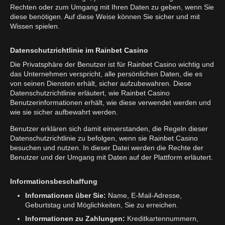
Rechten oder zum Umgang mit Ihren Daten zu geben, wenn Sie
diese benötigen. Auf diese Weise können Sie sicher und mit
Wissen spielen.
Datenschutzrichtlinie im Rainbet Casino
Die Privatsphäre der Benutzer ist für Rainbet Casino wichtig und
das Unternehmen verspricht, alle persönlichen Daten, die es
von seinen Diensten erhält, sicher aufzubewahren. Diese
Datenschutzrichtlinie erläutert, wie Rainbet Casino
Benutzerinformationen erhält, wie diese verwendet werden und
wie sie sicher aufbewahrt werden.
Benutzer erklären sich damit einverstanden, die Regeln dieser
Datenschutzrichtlinie zu befolgen, wenn sie Rainbet Casino
besuchen und nutzen. In dieser Datei werden die Rechte der
Benutzer und der Umgang mit Daten auf der Plattform erläutert.
Informationsbeschaffung
Informationen über Sie:
Name, E-Mail-Adresse,
Geburtstag und Möglichkeiten, Sie zu erreichen.
Informationen zu Zahlungen:
Kreditkartennummern,