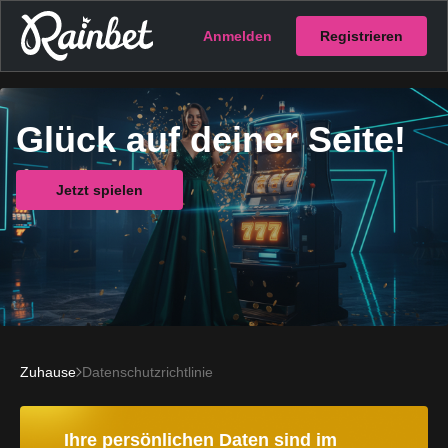
Anmelden
Registrieren
Glück auf deiner Seite!
Jetzt spielen
Zuhause
Datenschutzrichtlinie
Ihre persönlichen Daten sind im