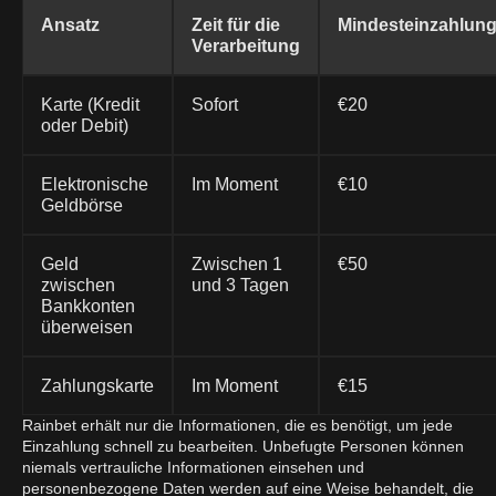
Ansatz
Zeit für die
Mindesteinzahlun
Verarbeitung
Karte (Kredit
Sofort
€20
oder Debit)
Elektronische
Im Moment
€10
Geldbörse
Geld
Zwischen 1
€50
zwischen
und 3 Tagen
Bankkonten
überweisen
Zahlungskarte
Im Moment
€15
Rainbet erhält nur die Informationen, die es benötigt, um jede
Einzahlung schnell zu bearbeiten. Unbefugte Personen können
niemals vertrauliche Informationen einsehen und
personenbezogene Daten werden auf eine Weise behandelt, die