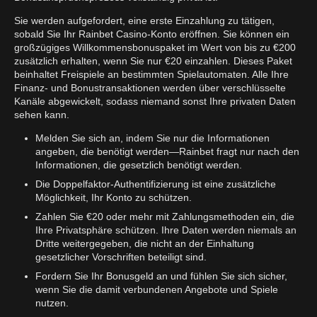
Sie werden aufgefordert, eine erste Einzahlung zu tätigen,
sobald Sie Ihr Rainbet Casino-Konto eröffnen. Sie können ein
großzügiges Willkommensbonuspaket im Wert von bis zu €200
zusätzlich erhalten, wenn Sie nur €20 einzahlen. Dieses Paket
beinhaltet Freispiele an bestimmten Spielautomaten. Alle Ihre
Finanz- und Bonustransaktionen werden über verschlüsselte
Kanäle abgewickelt, sodass niemand sonst Ihre privaten Daten
sehen kann.
Melden Sie sich an, indem Sie nur die Informationen
angeben, die benötigt werden—Rainbet fragt nur nach den
Informationen, die gesetzlich benötigt werden.
Die Doppelfaktor-Authentifizierung ist eine zusätzliche
Möglichkeit, Ihr Konto zu schützen.
Zahlen Sie €20 oder mehr mit Zahlungsmethoden ein, die
Ihre Privatsphäre schützen. Ihre Daten werden niemals an
Dritte weitergegeben, die nicht an der Einhaltung
gesetzlicher Vorschriften beteiligt sind.
Fordern Sie Ihr Bonusgeld an und fühlen Sie sich sicher,
wenn Sie die damit verbundenen Angebote und Spiele
nutzen.